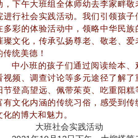
动，
下午大班组全体师幼去李家畔
敬
院进行社会实践活动。我们
引领孩子
在多
彩
的体验
活动中
，领
略中华民族
璀璨文
化，传承弘扬尊老、敬
老、爱
的传统美德！
中小班的孩子们通过阅读绘本、
看视频、调查讨论等多元途径了解了
阳节登高望远、佩带茱萸、吃重阳糕
富有文化内涵的传统习俗，感受到传
文化的博大和魅力。
大班社会实践活动