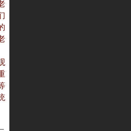
老
们
的
老
观
重
等
统