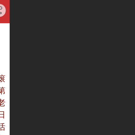
滚
第
老
日
活